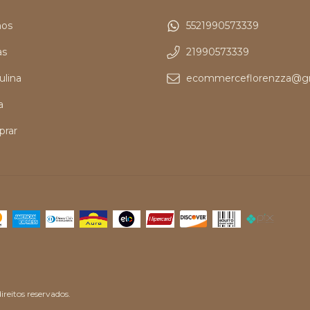
os
5521990573339
as
21990573339
ulina
ecommerceflorenzza@g
a
rar
reitos reservados.