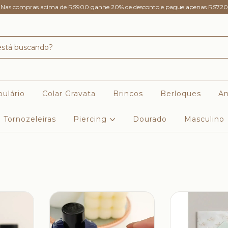
Nas compras acima de R$900 ganhe 20% de desconto e pague apenas R$720
ulário
Colar Gravata
Brincos
Berloques
An
Tornozeleiras
Piercing
Dourado
Masculino