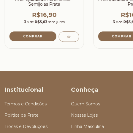
Semijoias Prata
Pr
R$16,90
R$1
3
x de
R$5,63
sem juros
3
x de
R$5,
COMPRAR
COMPRAR
Institucional
Conheça
Termos e Condições
Quem Somos
Política de Frete
Nossas Lojas
Trocas e Devoluções
Linha Masculina