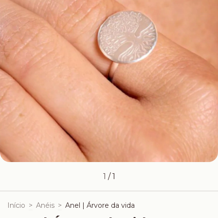
1
/
1
Início
>
Anéis
>
Anel | Árvore da vida