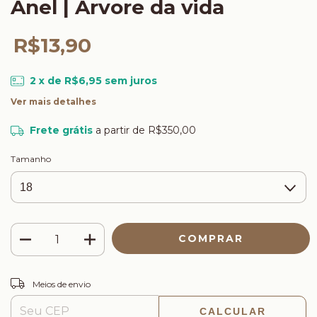
Anel | Árvore da vida
R$13,90
2
x de
R$6,95
sem juros
Ver mais detalhes
Frete grátis
a partir de
R$350,00
Tamanho
ALTERAR CEP
Entregas para o CEP:
Meios de envio
CALCULAR