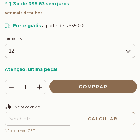
3
x de
R$5,63
sem juros
Ver mais detalhes
Frete grátis
a partir de
R$350,00
Tamanho
Atenção, última peça!
ALTERAR CEP
Entregas para o CEP:
Meios de envio
CALCULAR
Não sei meu CEP