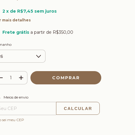
2
x de
R$7,45
sem juros
r mais detalhes
Frete grátis
a partir de
R$350,00
manho
ALTERAR CEP
regas para o CEP:
Meios de envio
CALCULAR
o sei meu CEP