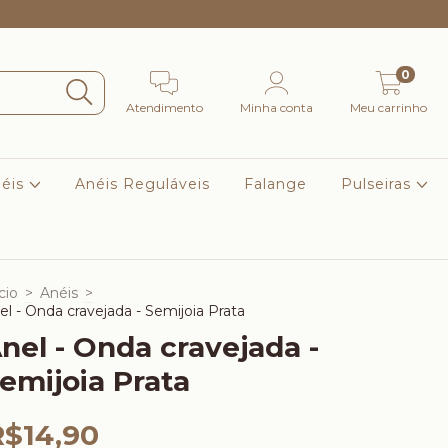
Frete Grátis Para Sul e Sudeste nas compras acima de R$
0
Atendimento
Minha conta
Meu carrinho
éis
Anéis Reguláveis
Falange
Pulseiras
cio
>
Anéis
>
el - Onda cravejada - Semijoia Prata
nel - Onda cravejada -
emijoia Prata
R$14,90