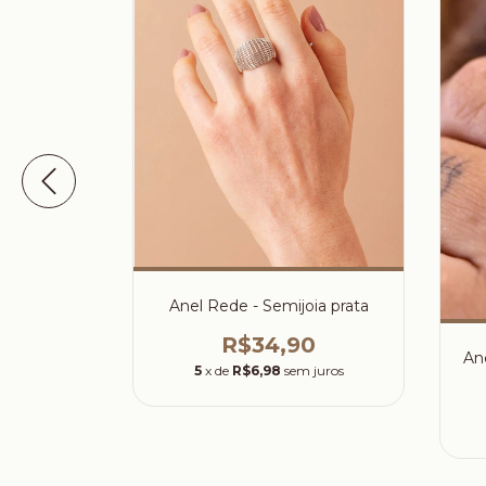
ijoia prata
Anel Rede - Semijoia prata
0
R$34,90
Ane
 juros
5
x de
R$6,98
sem juros