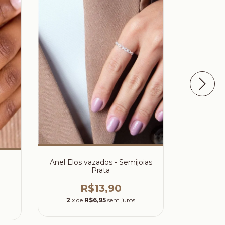
Anel Elos vazados - Semijoias
Anel Qua
 -
Prata
Se
R$13,90
2
x de
R$6,95
sem juros
3
x d