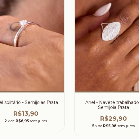
l solitário - Semijoias Prata
Anel - Navete trabalhado
Semijoia Prata
R$13,90
R$29,90
2
x de
R$6,95
sem juros
5
x de
R$5,98
sem juros