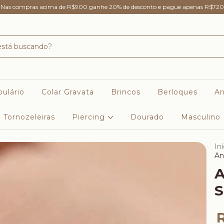
Nas compras acima de R$900 ganhe 20% de desconto e pague apenas R$720
ulário
Colar Gravata
Brincos
Berloques
An
Tornozeleiras
Piercing
Dourado
Masculino
Iní
An
A
S