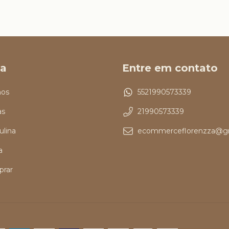
a
Entre em contato
os
5521990573339
as
21990573339
ulina
ecommerceflorenzza@g
a
rar