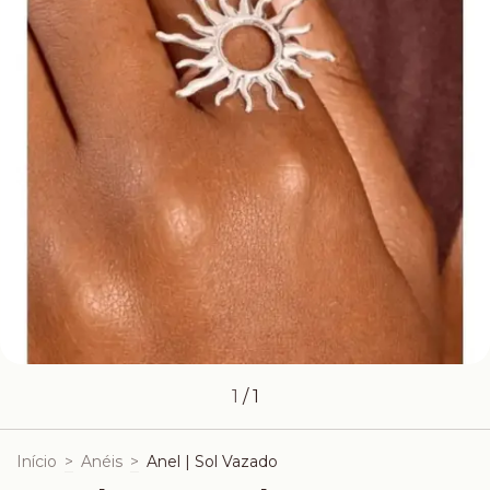
1
/
1
Início
>
Anéis
>
Anel | Sol Vazado