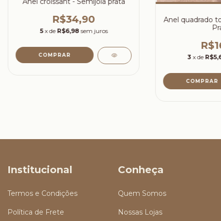
Anel croissant - Semijoia prata
R$34,90
Anel quadrado to
Pr
5
x de
R$6,98
sem juros
R$1
COMPRAR
3
x de
R$5,
COMPRAR
Institucional
Conheça
Termos e Condições
Quem Somos
Política de Frete
Nossas Lojas