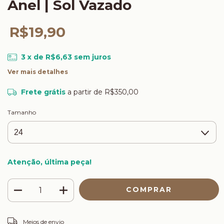
Anel | Sol Vazado
R$19,90
3
x de
R$6,63
sem juros
Ver mais detalhes
Frete grátis
a partir de
R$350,00
Tamanho
Atenção, última peça!
ALTERAR CEP
Entregas para o CEP:
Meios de envio