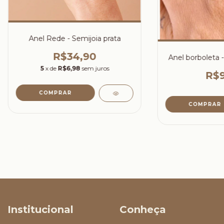
Anel Rede - Semijoia prata
R$34,90
Anel borboleta -
5
x de
R$6,98
sem juros
R$9
COMPRAR
COMPRAR
Institucional
Conheça