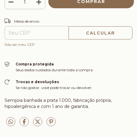
ALTERAR CEP
Entregas para o CEP:
Meios de envio
CALCULAR
Não sei meu CEP
Compra protegida
Seus dados cuidados durante toda a compra.
Trocas e devoluções
Se não gostar, você pode trocar ou devolver.
Semijoia banhada a prata 1.000, fabricação própria,
hipoalergênica e com 1 ano de garantia.