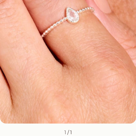
1
/
1