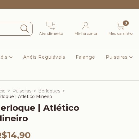
Frete Grátis Para Sul e Sudeste nas compras acima de R$
0
Atendimento
Minha conta
Meu carrinho
éis
Anéis Reguláveis
Falange
Pulseiras
cio
>
Pulseiras
>
Berloques
>
rloque | Atlético Mineiro
erloque | Atlético
ineiro
R$14,90