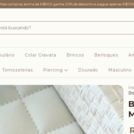
Nas compras acima de R$900 ganhe 20% de desconto e pague apenas R$720
ulário
Colar Gravata
Brincos
Berloques
An
Tornozeleiras
Piercing
Dourado
Masculino
Iní
Be
B
M