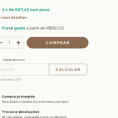
2
x de
R$7,45
sem juros
r mais detalhes
Frete grátis
a partir de
R$350,00
ALTERAR CEP
regas para o CEP:
Meios de envio
CALCULAR
o sei meu CEP
Compra protegida
Seus dados cuidados durante toda a compra.
Trocas e devoluções
Se não gostar, você pode trocar ou devolver.