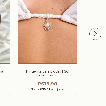
Pingente para biquíni | Sol
ia
Berloque
com rosto
coraçã
R$19,90
3
x de
R$6,63
sem juros
3
x d