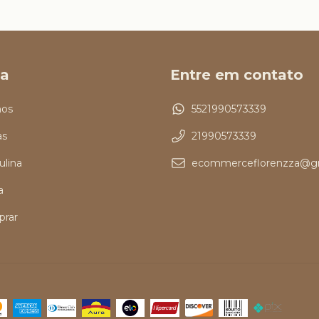
a
Entre em contato
os
5521990573339
as
21990573339
ulina
ecommerceflorenzza@g
a
rar