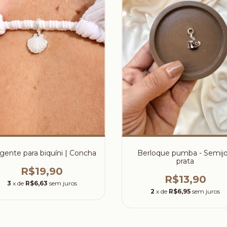
gente para biquíni | Concha
Berloque pumba - Semijo
prata
R$19,90
R$13,90
3
x de
R$6,63
sem juros
2
x de
R$6,95
sem juros