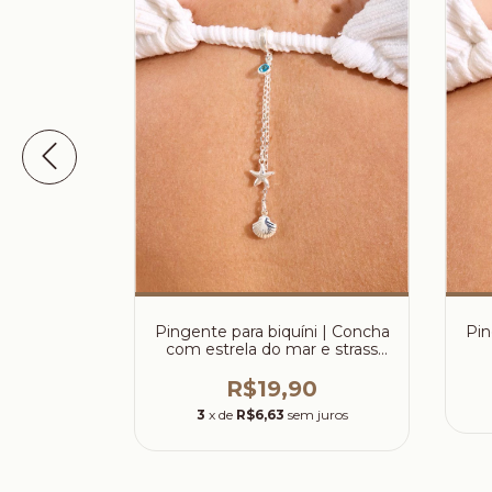
íni | Sol
Pingente para biquíni | Concha
Pin
o
com estrela do mar e strass
azul
0
R$19,90
 juros
3
x de
R$6,63
sem juros