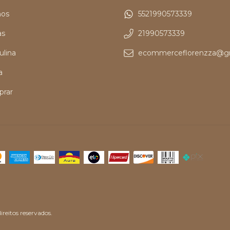
os
5521990573339
as
21990573339
ulina
ecommerceflorenzza@g
a
rar
reitos reservados.