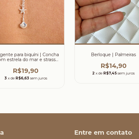
gente para biquíni | Concha
Berloque | Palmeiras
om estrela do mar e strass
azul
R$14,90
R$19,90
2
x de
R$7,45
sem juros
3
x de
R$6,63
sem juros
a
Entre em contato