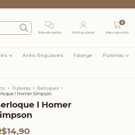
Frete Grátis Para Sul e Sudeste nas compras acima de R$
0
Atendimento
Minha conta
Meu carrinho
éis
Anéis Reguláveis
Falange
Pulseiras
cio
>
Pulseiras
>
Berloques
>
rloque l Homer Simpson
erloque l Homer
impson
R$14,90