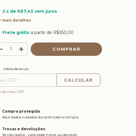
2
x de
R$7,45
sem juros
r mais detalhes
Frete grátis
a partir de
R$350,00
ALTERAR CEP
regas para o CEP:
Meios de envio
CALCULAR
o sei meu CEP
Compra protegida
Seus dados cuidados durante toda a compra.
Trocas e devoluções
Se não gostar, você pode trocar ou devolver.