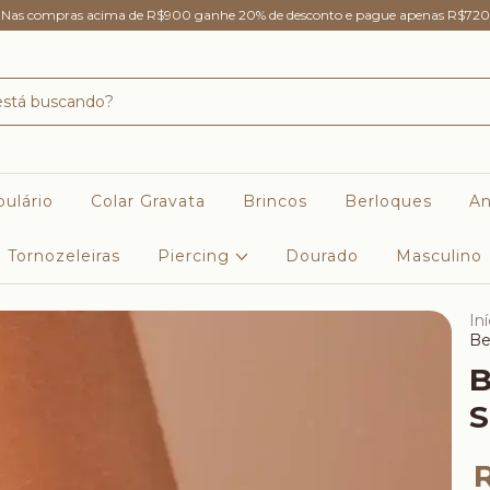
Nas compras acima de R$900 ganhe 20% de desconto e pague apenas R$720
ulário
Colar Gravata
Brincos
Berloques
An
Tornozeleiras
Piercing
Dourado
Masculino
Iní
Be
B
S