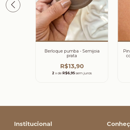
- Semijoias
Pin
Berloque pumba - Semijoia
c
prata
0
R$13,90
 juros
2
x de
R$6,95
sem juros
Institucional
Conheç