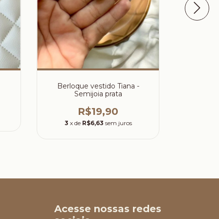
Ber
Berloque vestido Tiana -
Semijoia prata
R$19,90
3
x d
3
x de
R$6,63
sem juros
Acesse nossas redes