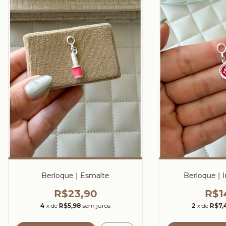
Berloque | Esmalte
Berloque | I
R$23,90
R$1
4
x de
R$5,98
sem juros
2
x de
R$7,