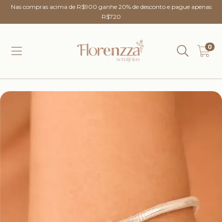
Nas compras acima de R$900 ganhe 20% de desconto e pague apenas
R$720
0