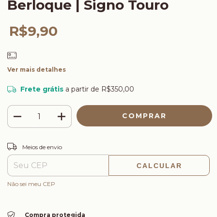
Berloque | Signo Touro
R$9,90
Ver mais detalhes
Frete grátis
a partir de
R$350,00
ALTERAR CEP
Entregas para o CEP:
Meios de envio
CALCULAR
Não sei meu CEP
Compra protegida