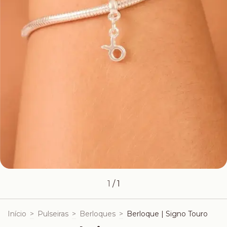
1
/
1
Início
>
Pulseiras
>
Berloques
>
Berloque | Signo Touro