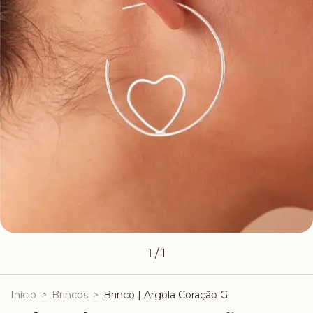
1
/
1
Início
>
Brincos
>
Brinco | Argola Coração G