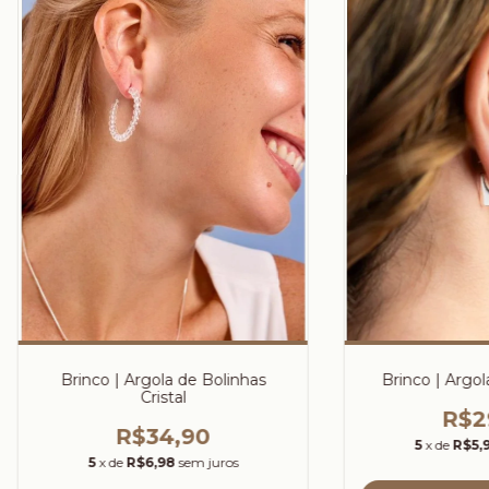
Brinco | Argola de Bolinhas
Brinco | Argol
Cristal
R$2
R$34,90
5
x de
R$5,
5
x de
R$6,98
sem juros