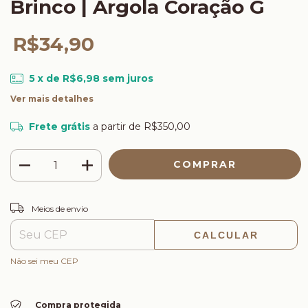
Brinco | Argola Coração G
R$34,90
5
x de
R$6,98
sem juros
Ver mais detalhes
Frete grátis
a partir de
R$350,00
ALTERAR CEP
Entregas para o CEP:
Meios de envio
CALCULAR
Não sei meu CEP
Compra protegida