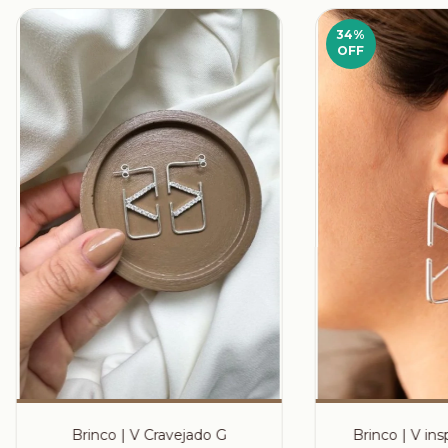
34
%
OFF
Brinco | V Cravejado G
Brinco | V in