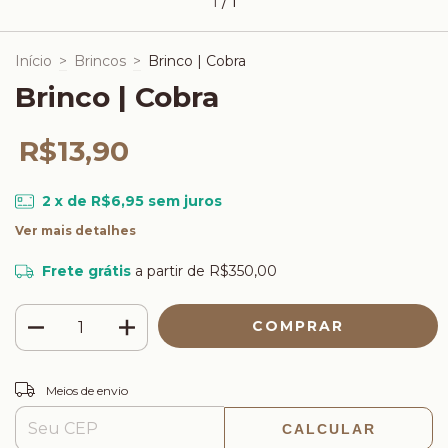
1
/
1
Início
>
Brincos
>
Brinco | Cobra
Brinco | Cobra
R$13,90
2
x de
R$6,95
sem juros
Ver mais detalhes
Frete grátis
a partir de
R$350,00
ALTERAR CEP
Entregas para o CEP:
Meios de envio
CALCULAR