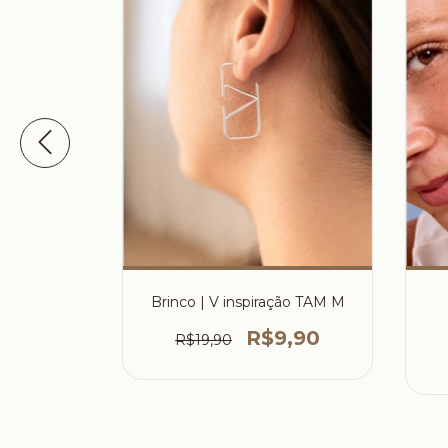
culpida
Brinco | V inspiração TAM M
0
R$9,90
R$19,90
 juros