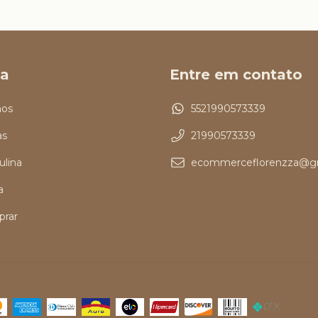
a
Entre em contato
os
5521990573339
as
21990573339
ulina
ecommerceflorenzza@g
a
rar