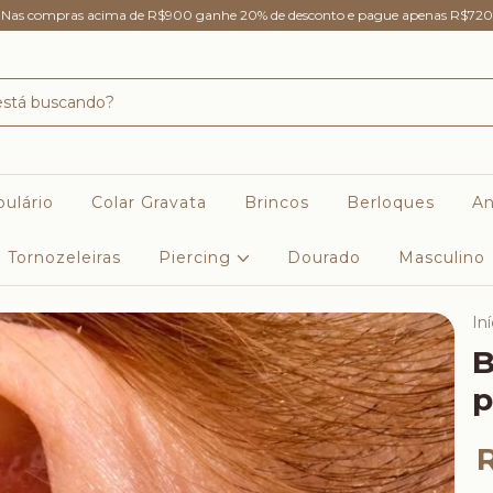
Nas compras acima de R$900 ganhe 20% de desconto e pague apenas R$720
ulário
Colar Gravata
Brincos
Berloques
An
Tornozeleiras
Piercing
Dourado
Masculino
Iní
B
p