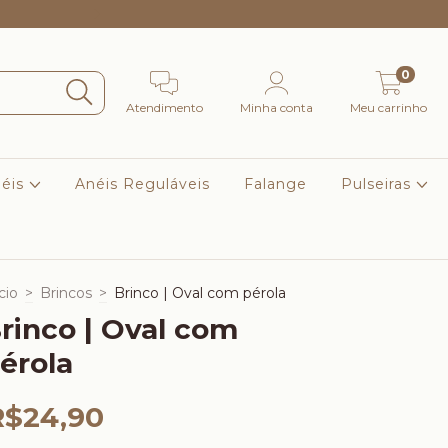
Frete Grátis Para Sul e Sudeste nas compras acima de R$
0
Atendimento
Minha conta
Meu carrinho
éis
Anéis Reguláveis
Falange
Pulseiras
cio
>
Brincos
>
Brinco | Oval com pérola
rinco | Oval com
érola
R$24,90