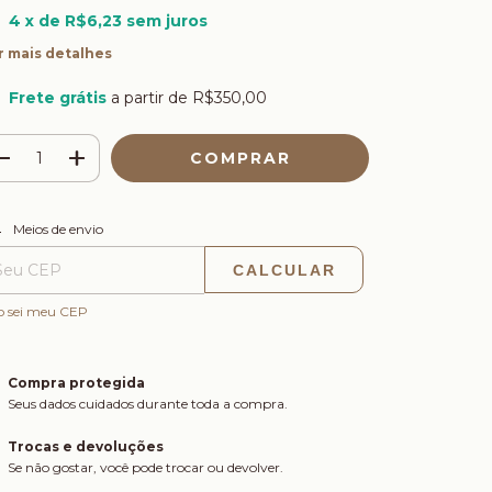
4
x de
R$6,23
sem juros
r mais detalhes
Frete grátis
a partir de
R$350,00
ALTERAR CEP
regas para o CEP:
Meios de envio
CALCULAR
o sei meu CEP
Compra protegida
Seus dados cuidados durante toda a compra.
Trocas e devoluções
Se não gostar, você pode trocar ou devolver.