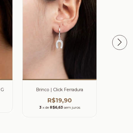
 G
Brinco | Click Ferradura
Brinco | 
R$19,90
3
x de
R$6,63
sem juros
5
x d