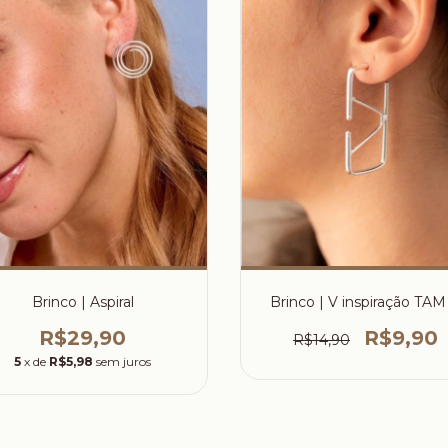
Brinco | Aspiral
Brinco | V inspiração TAM
R$29,90
R$9,90
R$14,90
5
x de
R$5,98
sem juros