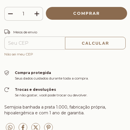
ALTERAR CEP
Entregas para o CEP:
Meios de envio
CALCULAR
Não sei meu CEP
Compra protegida
Seus dados cuidados durante toda a compra.
Trocas e devoluções
Se não gostar, você pode trocar ou devolver.
Semijoia banhada a prata 1.000, fabricação própria,
hipoalergênica e com 1 ano de garantia.