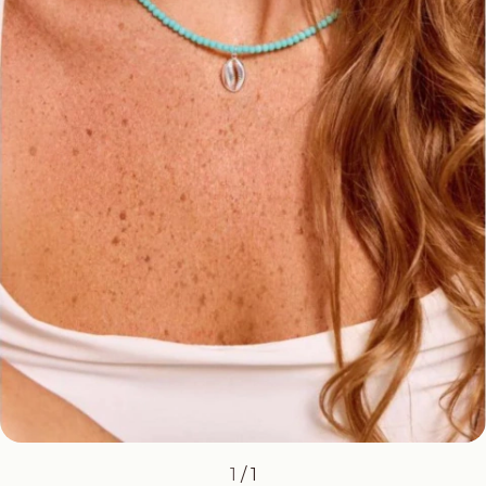
1
/
1