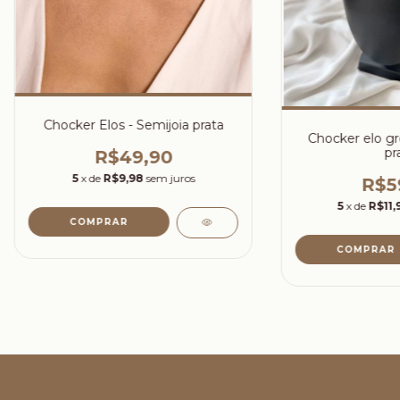
Chocker Elos - Semijoia prata
Chocker elo gr
pr
R$49,90
5
x de
R$9,98
sem juros
R$5
5
x de
R$11,