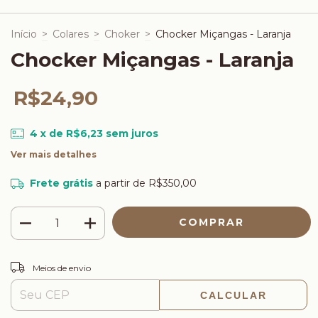
Início
>
Colares
>
Choker
>
Chocker Miçangas - Laranja
Chocker Miçangas - Laranja
R$24,90
4
x de
R$6,23
sem juros
Ver mais detalhes
Frete grátis
a partir de
R$350,00
ALTERAR CEP
Entregas para o CEP:
Meios de envio
CALCULAR