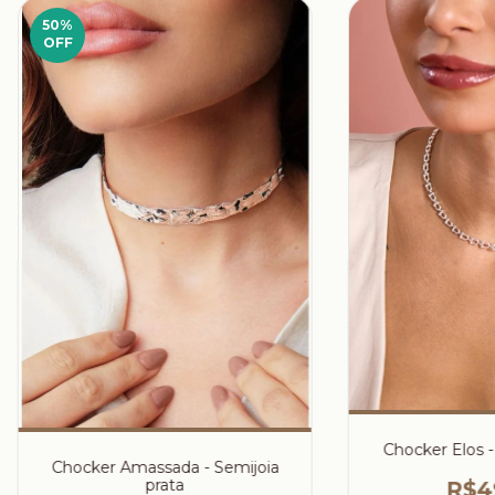
50
%
OFF
Chocker Elos -
Chocker Amassada - Semijoia
prata
R$4