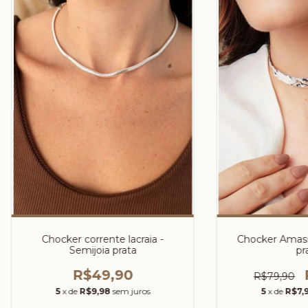
Chocker corrente lacraia -
Chocker Amass
Semijoia prata
pr
R$49,90
R$79,90
5
x de
R$9,98
sem juros
5
x de
R$7,