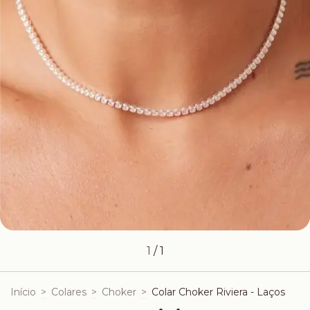
1
/
1
Início
>
Colares
>
Choker
>
Colar Choker Riviera - Laços