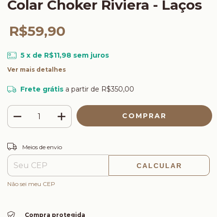
Colar Choker Riviera - Laços
R$59,90
5
x de
R$11,98
sem juros
Ver mais detalhes
Frete grátis
a partir de
R$350,00
ALTERAR CEP
Entregas para o CEP:
Meios de envio
CALCULAR
Não sei meu CEP
Compra protegida