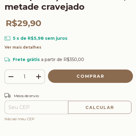
metade cravejado
R$29,90
5
x de
R$5,98
sem juros
Ver mais detalhes
Frete grátis
a partir de
R$350,00
ALTERAR CEP
Entregas para o CEP:
Meios de envio
CALCULAR
Não sei meu CEP