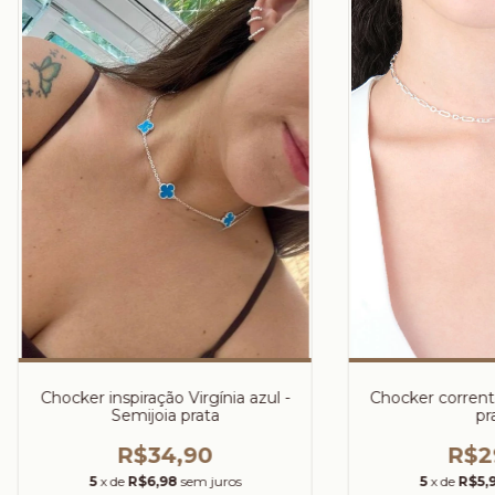
Chocker inspiração Virgínia azul -
Chocker corrente
Semijoia prata
pr
R$34,90
R$2
5
x de
R$6,98
sem juros
5
x de
R$5,