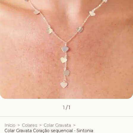
1
/
1
Início
>
Colares
>
Colar Gravata
>
Colar Gravata Coração sequencial - Sintonia