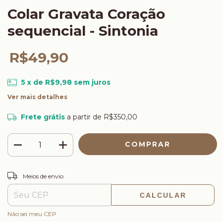
Colar Gravata Coração
sequencial - Sintonia
R$49,90
5
x de
R$9,98
sem juros
Ver mais detalhes
Frete grátis
a partir de
R$350,00
ALTERAR CEP
Entregas para o CEP:
Meios de envio
CALCULAR
Não sei meu CEP