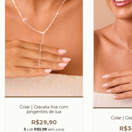
Colar | Gravata fixa com
pingentes de lua
Colar | Gra
R$29,90
R$3
5
x de
R$5,98
sem juros