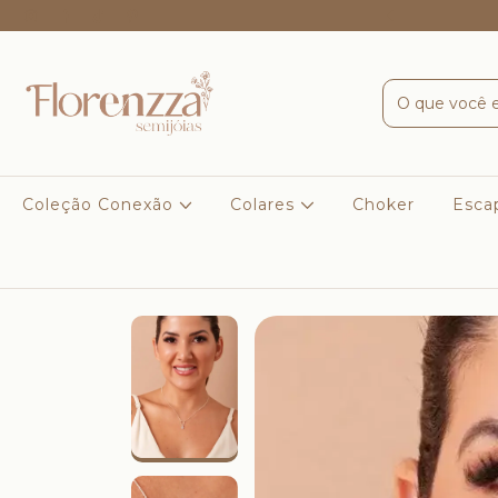
o em até 5x sem juros
Coleção Conexão
Colares
Choker
Escap