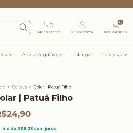
Frete Grátis Para Sul e Sudeste nas compras acima de R$
0
Atendimento
Minha conta
Meu carrinho
éis
Anéis Reguláveis
Falange
Pulseiras
cio
>
Colares
>
Colar | Patuá Filho
olar | Patuá Filho
R$24,90
4
x de
R$6,23
sem juros