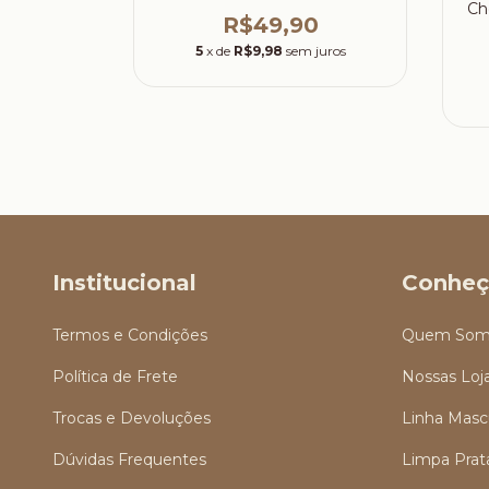
urais olho
Ch
R$49,90
ia prata
5
x de
R$9,98
sem juros
0
 juros
Institucional
Conheç
Termos e Condições
Quem Som
Política de Frete
Nossas Loj
Trocas e Devoluções
Linha Masc
Dúvidas Frequentes
Limpa Prat