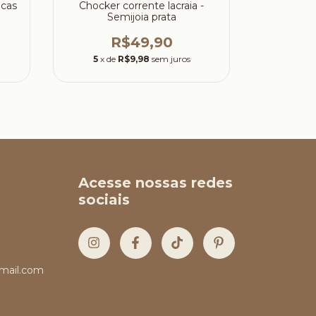
icas
Chocker corrente lacraia -
Chock
Semijoia prata
turques
búzio p
R$49,90
5
x de
R$9,98
sem juros
5
x d
Acesse nossas redes
sociais
mail.com