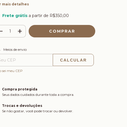
r mais detalhes
Frete grátis
a partir de
R$350,00
ALTERAR CEP
regas para o CEP:
Meios de envio
CALCULAR
o sei meu CEP
Compra protegida
Seus dados cuidados durante toda a compra.
Trocas e devoluções
Se não gostar, você pode trocar ou devolver.