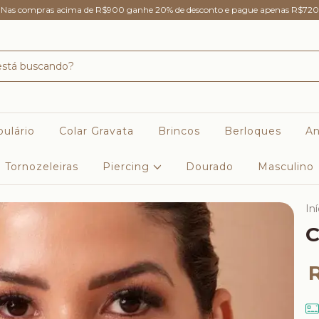
Nas compras acima de R$900 ganhe 20% de desconto e pague apenas R$720
ulário
Colar Gravata
Brincos
Berloques
An
Tornozeleiras
Piercing
Dourado
Masculino
Iní
C