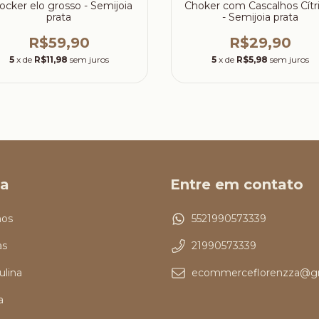
ocker elo grosso - Semijoia
Choker com Cascalhos Cítr
prata
- Semijoia prata
R$59,90
R$29,90
5
x de
R$11,98
sem juros
5
x de
R$5,98
sem juros
a
Entre em contato
os
5521990573339
as
21990573339
ulina
ecommerceflorenzza@g
a