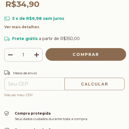
R$34,90
5
x de
R$6,98
sem juros
Ver mais detalhes
Frete grátis
a partir de
R$350,00
ALTERAR CEP
Entregas para o CEP:
Meios de envio
CALCULAR
Não sei meu CEP
Compra protegida
Seus dados cuidados durante toda a compra.