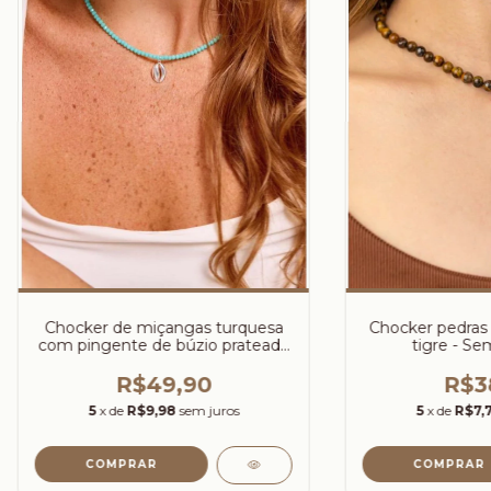
Chocker de miçangas turquesa
Chocker pedras 
com pingente de búzio prateado
tigre - Sem
- Semijoias Prata
R$49,90
R$3
5
x de
R$9,98
sem juros
5
x de
R$7,