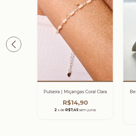
ni | Concha
Pulseira | Miçangas Coral Clara
Be
 e strass
R$14,90
0
2
x de
R$7,45
sem juros
 juros