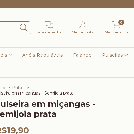
Frete Grátis Para Sul e Sudeste nas compras acima de R$
0
Atendimento
Minha conta
Meu carrinho
éis
Anéis Reguláveis
Falange
Pulseiras
cio
>
Pulseiras
>
lseira em miçangas - Semijoia prata
ulseira em miçangas -
emijoia prata
R$19,90