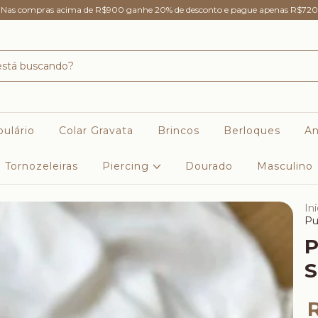
Nas compras acima de R$900 ganhe 20% de desconto e pague apenas R$720
ulário
Colar Gravata
Brincos
Berloques
An
Tornozeleiras
Piercing
Dourado
Masculino
Iní
Pu
P
S