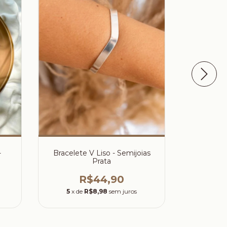
-
Bracelete V Liso - Semijoias
Bracelete
Prata
R$44,90
R$49,
5
x de
R$8,98
sem juros
5
x d