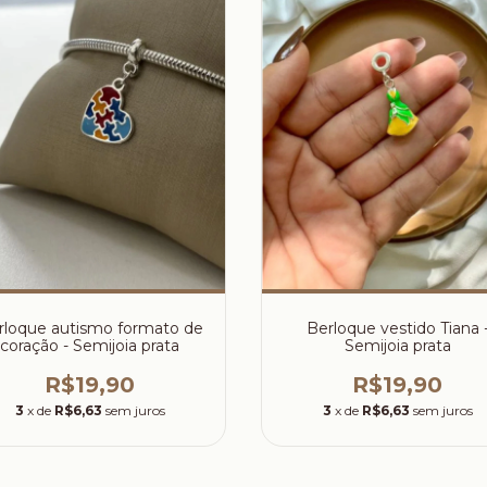
rloque autismo formato de
Berloque vestido Tiana 
coração - Semijoia prata
Semijoia prata
R$19,90
R$19,90
3
x de
R$6,63
sem juros
3
x de
R$6,63
sem juros