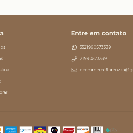
a
Entre em contato
os
5521990573339
as
21990573339
ulina
ecommerceflorenzza@g
a
rar