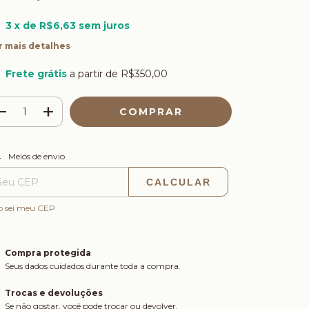
3
x de
R$6,63
sem juros
r mais detalhes
Frete grátis
a partir de
R$350,00
ALTERAR CEP
regas para o CEP:
Meios de envio
CALCULAR
o sei meu CEP
Compra protegida
Seus dados cuidados durante toda a compra.
Trocas e devoluções
Se não gostar, você pode trocar ou devolver.